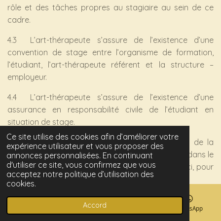
rôle et des tâches propres au stagiaire au sein de ce
cadre.
4.3 L’art-thérapeute s’assure de l’existence d’une
convention de stage entre l’organisme de formation,
l’étudiant, l’art-thérapeute référent et la structure –
employeur.
4.4 L’art-thérapeute s’assure de l’existence d’une
assurance en responsabilité civile de l’étudiant en
situation de stage.
Ce site utilise des cookies afin d’améliorer votre
4.5 L’art-thérapeute veille à informer le patient de la
expérience utilisateur et vous proposer des
participation observatrice ou active de l’étudiant dans le
annonces personnalisées. En continuant
d'utiliser ce site, vous confirmez que vous
cadre thérapeutique et ce, en présence de celui-ci, pour
acceptez notre politique d’utilisation des
une durée définie.
cookies.
4.6 L’art-thérapeute référent assure un suivi de stage
Accord
E-mail
Téléphone
Carte
WhatsApp
régulier pour permettre à l’étudiant de saisir les objectifs