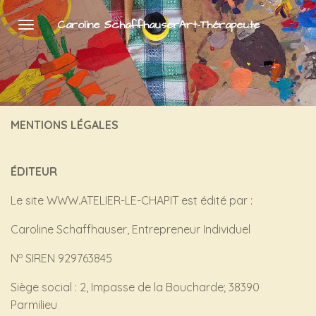
Passer
Caroline SchaffhauserArt-Thérapeute
au
contenu
principal
MENTIONS LÉGALES
ÉDITEUR
Le site WWW.ATELIER-LE-CHAPIT est édité par :
Caroline Schaffhauser, Entrepreneur Individuel
o
N
SIREN 929763845
Siège social : 2, Impasse de la Boucharde; 38390
Parmilieu