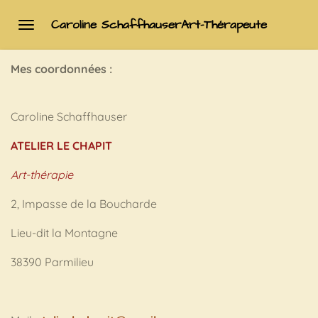
Passer
Caroline SchaffhauserArt-Thérapeute
au
contenu
Mes coordonnées :
principal
Caroline Schaffhauser
ATELIER LE CHAPIT
Art-thérapie
2, Impasse de la Boucharde
Lieu-dit la Montagne
38390 Parmilieu